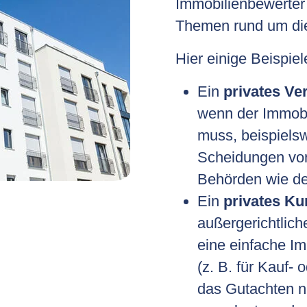
Immobilienbewerter 
Themen rund um di
Hier einige Beispiel
Ein
privates Ve
wenn der Immobi
muss, beispielsw
Scheidungen vor 
Behörden wie d
Ein
privates Ku
außergerichtlic
eine einfache I
(z. B. für Kauf-
das Gutachten ni