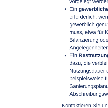
vorgelegt werde
Ein
gewerblich
erforderlich, we
gewerblich genu
muss, etwa für K
Bilanzierung ode
Angelegenheiten
Ein
Restnutzun
dazu, die verble
Nutzungsdauer e
beispielsweise f
Sanierungsplan
Abschreibungswe
Kontaktieren Sie un