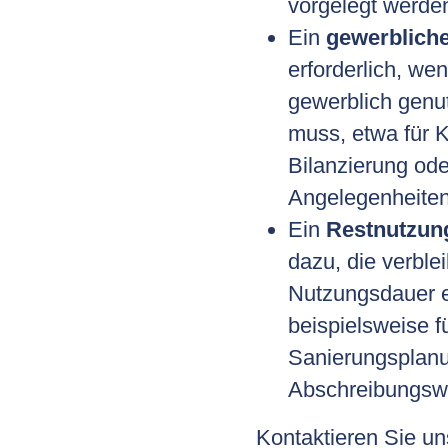
vorgelegt werde
Ein
gewerblich
erforderlich, we
gewerblich genu
muss, etwa für K
Bilanzierung ode
Angelegenheiten
Ein
Restnutzun
dazu, die verble
Nutzungsdauer e
beispielsweise f
Sanierungsplan
Abschreibungswe
Kontaktieren Sie un