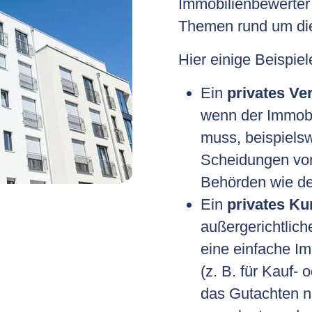
Immobilienbewerter 
Themen rund um di
Hier einige Beispiel
Ein
privates Ve
wenn der Immobi
muss, beispielsw
Scheidungen vor 
Behörden wie d
Ein
privates Ku
außergerichtlic
eine einfache I
(z. B. für Kauf-
das Gutachten ni